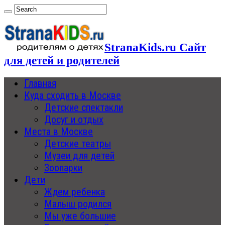
StranaKids.ru Сайт
для детей и родителей
Главная
Куда сходить в Москве
Детские спектакли
Досуг и отдых
Места в Москве
Детские театры
Музеи для детей
Зоопарки
Дети
Ждем ребенка
Малыш родился
Мы уже большие