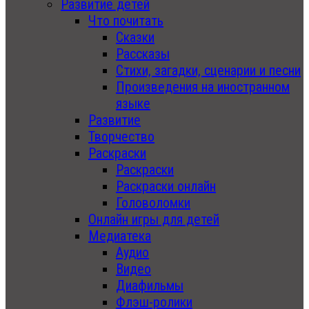
Развитие детей
Что почитать
Сказки
Рассказы
Стихи, загадки, сценарии и песни
Произведения на иностранном
языке
Развитие
Творчество
Раскраски
Раскраски
Раскраски онлайн
Головоломки
Онлайн игры для детей
Медиатека
Аудио
Видео
Диафильмы
Флэш-ролики