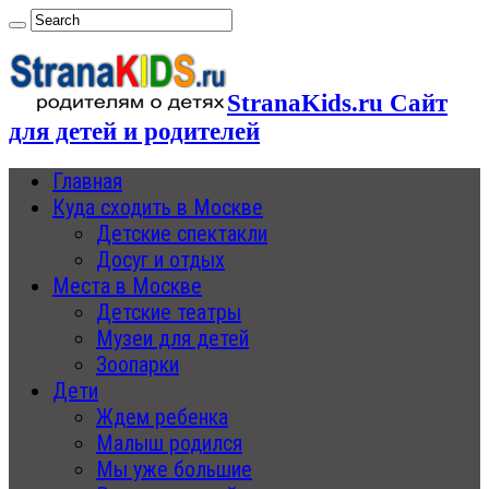
StranaKids.ru Сайт
для детей и родителей
Главная
Куда сходить в Москве
Детские спектакли
Досуг и отдых
Места в Москве
Детские театры
Музеи для детей
Зоопарки
Дети
Ждем ребенка
Малыш родился
Мы уже большие