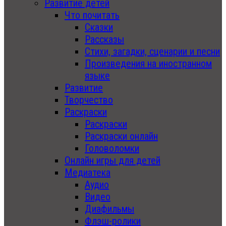
Развитие детей
Что почитать
Сказки
Рассказы
Стихи, загадки, сценарии и песни
Произведения на иностранном
языке
Развитие
Творчество
Раскраски
Раскраски
Раскраски онлайн
Головоломки
Онлайн игры для детей
Медиатека
Аудио
Видео
Диафильмы
Флэш-ролики