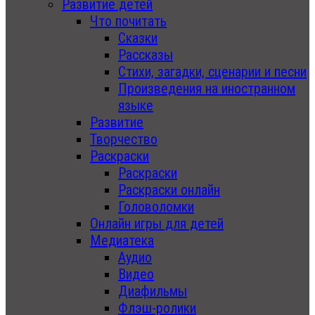
Развитие детей
Что почитать
Сказки
Рассказы
Стихи, загадки, сценарии и песни
Произведения на иностранном
языке
Развитие
Творчество
Раскраски
Раскраски
Раскраски онлайн
Головоломки
Онлайн игры для детей
Медиатека
Аудио
Видео
Диафильмы
Флэш-ролики