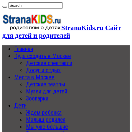
StranaKids.ru Сайт
для детей и родителей
Главная
Куда сходить в Москве
Детские спектакли
Досуг и отдых
Места в Москве
Детские театры
Музеи для детей
Зоопарки
Дети
Ждем ребенка
Малыш родился
Мы уже большие