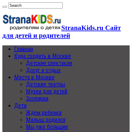
StranaKids.ru Сайт
для детей и родителей
Главная
Куда сходить в Москве
Детские спектакли
Досуг и отдых
Места в Москве
Детские театры
Музеи для детей
Зоопарки
Дети
Ждем ребенка
Малыш родился
Мы уже большие