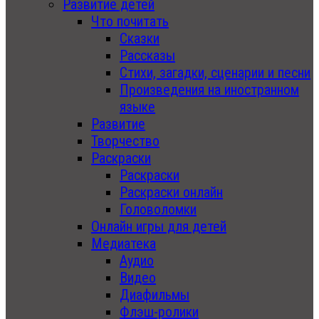
Развитие детей
Что почитать
Сказки
Рассказы
Стихи, загадки, сценарии и песни
Произведения на иностранном
языке
Развитие
Творчество
Раскраски
Раскраски
Раскраски онлайн
Головоломки
Онлайн игры для детей
Медиатека
Аудио
Видео
Диафильмы
Флэш-ролики