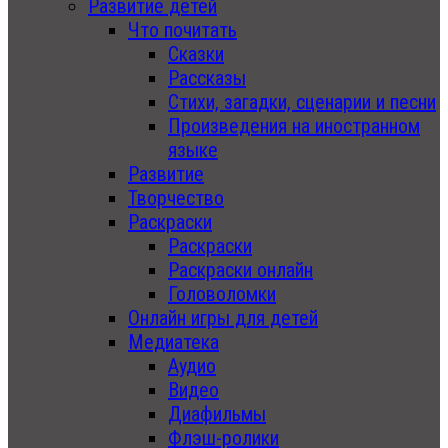
Развитие детей
Что почитать
Сказки
Рассказы
Стихи, загадки, сценарии и песни
Произведения на иностранном
языке
Развитие
Творчество
Раскраски
Раскраски
Раскраски онлайн
Головоломки
Онлайн игры для детей
Медиатека
Аудио
Видео
Диафильмы
Флэш-ролики