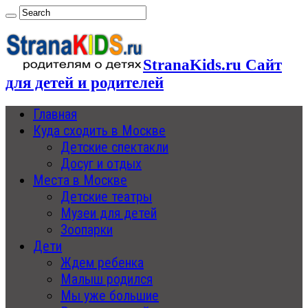
StranaKids.ru Сайт
для детей и родителей
Главная
Куда сходить в Москве
Детские спектакли
Досуг и отдых
Места в Москве
Детские театры
Музеи для детей
Зоопарки
Дети
Ждем ребенка
Малыш родился
Мы уже большие