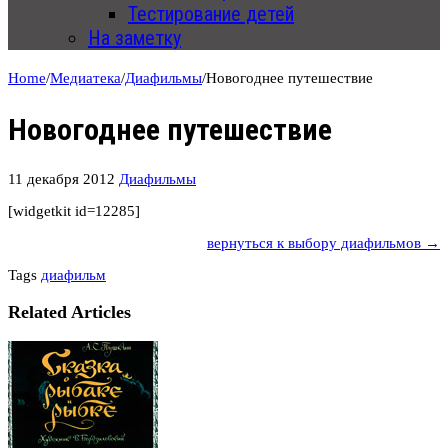
Тестирование детей
На заметку
Home
/
Медиатека
/
Диафильмы
/
Новогоднее путешествие
Новогоднее путешествие
11 декабря 2012
Диафильмы
[widgetkit id=12285]
вернуться к выбору диафильмов →
Tags
диафильм
Related Articles