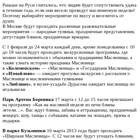
Раньше на Руси считалось, что людям будет сопутствовать удача
в течении года, если они весело проведут масленичную неделю!
Поэтому выбирайте мероприятие по вкусу и веселитесь от
души.
В Москве будут проходить различные развлекательные
мероприятия — народные гулянья, праздничные представления,
дегустация блинов, праздничные ярмарки.
С 1 февраля до 24 марта каждый день, кроме понедельника с 10
до 18 часов будут проходить экскурсионные программы, где
можно познакомиться с обычаями и традициями Масленицы, а
также узнать историю праздника Масленица:
в
«Коломенском»
— «Масленица» и «Государыня Масленица»,
в
«Измайлово»
— ожидает прогулка-экскурсия с рассказом о
Масленице и масленичными гуляньями
в
«Люблино»
, в музее-усадьбе Дурасова ожидает масленица по
итальянски
Парк Артема Боровика
17 марта с 12 до 15 часов приглашает
на программу «Как на масляной неделе из печи блины
летели…». Вас ждут блины, забавы и аттракционы, праздничный
концерт, шоу, танцы с собаками, катание на лошадях, призы и
подарки.
В парке Кузьминки
16 марта 2013 года будет проходить
«Широкая Масленица». С 12 часов вас будут угощать блинами,