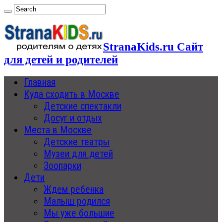
StranaKids.ru Сайт
для детей и родителей
Главная
Куда сходить в Москве
Детские спектакли
Досуг и отдых
Места в Москве
Детские театры
Музеи для детей
Зоопарки
Дети
Ждем ребенка
Малыш родился
Мы уже большие