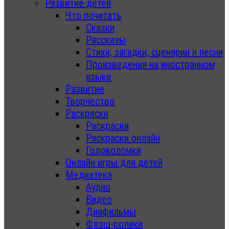
Развитие детей
Что почитать
Сказки
Рассказы
Стихи, загадки, сценарии и песни
Произведения на иностранном
языке
Развитие
Творчество
Раскраски
Раскраски
Раскраски онлайн
Головоломки
Онлайн игры для детей
Медиатека
Аудио
Видео
Диафильмы
Флэш-ролики