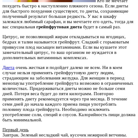
Кто не мечтает
похудеть быстро к наступлению пляжного сезона. Если диеты
для быстрого похудения существуют, то диеты, сохраняющие
полученный результат большая редкость. У вас в шкафу
залежался любимый сарафан, и вы мечтаете его одеть, тогда для
вас специальная
грейпфрутовая диета
будет в самый раз.
Цитрус, не позволяющий жирам откладываться на ягодицах,
бедрах и талии называется грейпфрут. Сладкий с горьковатым
привкусом плод насыщен витаминами. Если вы кушаете этот
замечательный цитрус, то ваш организм не нуждается в
дополнительных витаминных комплексах.
Диета
очень жесткая и подойдет далеко не всем. Ни в коем
случае нельзя применять грейпфрутовую диету людям,
страдающим на заболевания желудка. Для женщин в период
менопаузы употребление грейпфрута возможно в ограниченных
количествах. Придерживаться диеты можно не больше семи
дней. Потеря веса будет до пяти килограмм. Повторно
применять диету рекомендуется через три месяца. В течение
семи дней до начала каждого приема пищи употреблять
половину плода грейпфрута. Необходимо исключить
употребление соли, специй и соусов. Калорийность пищи должна
быть минимальной.
Первый день
Завтрак. Зеленый несладкий чай, кусочек нежирной ветчины.