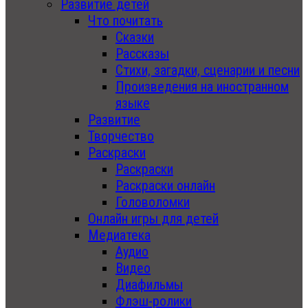
Развитие детей
Что почитать
Сказки
Рассказы
Стихи, загадки, сценарии и песни
Произведения на иностранном
языке
Развитие
Творчество
Раскраски
Раскраски
Раскраски онлайн
Головоломки
Онлайн игры для детей
Медиатека
Аудио
Видео
Диафильмы
Флэш-ролики