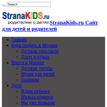
StranaKids.ru Сайт
для детей и родителей
Главная
Куда сходить в Москве
Детские спектакли
Досуг и отдых
Места в Москве
Детские театры
Музеи для детей
Зоопарки
Дети
Ждем ребенка
Малыш родился
Мы уже большие