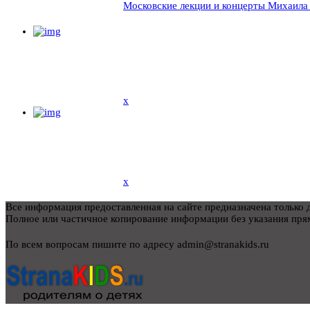
Московские лекции и концерты Михаила
x
x
Все информация предоставленная на сайте предназначена только д
Полное или частичное копирование информации без указания пря
По всем вопросам пишите по адресу admin@stranakids.ru