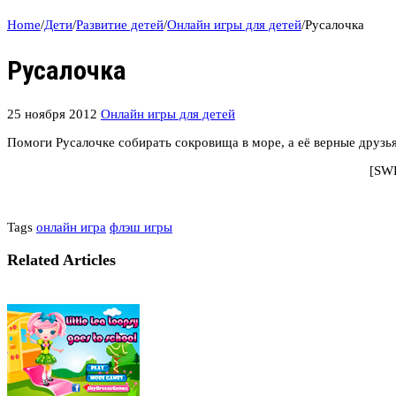
Home
/
Дети
/
Развитие детей
/
Онлайн игры для детей
/
Русалочка
Русалочка
25 ноября 2012
Онлайн игры для детей
Помоги Русалочке собирать сокровища в море, а её верные друзья
[SWF
Tags
онлайн игра
флэш игры
Related Articles