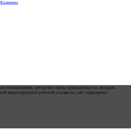
 Казиника
ля ознакомления, авторские права принадлежат их авторам.
мой индексируемой рабочей ссылки на сайт запрещено!