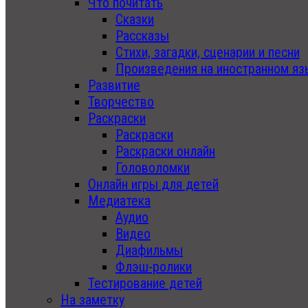
Что почитать
Сказки
Рассказы
Стихи, загадки, сценарии и песни
Произведения на иностранном яз
Развитие
Творчество
Раскраски
Раскраски
Раскраски онлайн
Головоломки
Онлайн игры для детей
Медиатека
Аудио
Видео
Диафильмы
Флэш-ролики
Тестирование детей
На заметку