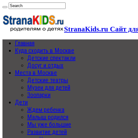
StranaKids.ru Сайт дл
Главная
Куда сходить в Москве
Детские спектакли
Досуг и отдых
Места в Москве
Детские театры
Музеи для детей
Зоопарки
Дети
Ждем ребенка
Малыш родился
Мы уже большие
Развитие детей