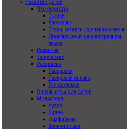
Развитие детей
Что почитать
Сказки
Рассказы
Стихи, загадки, сценарии и песни
Произведения на иностранном
языке
Развитие
Творчество
Раскраски
Раскраски
Раскраски онлайн
Головоломки
Онлайн игры для детей
Медиатека
Аудио
Видео
Диафильмы
Флэш-ролики