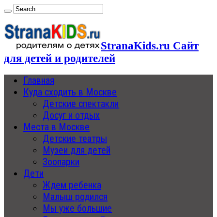
StranaKids.ru Сайт
для детей и родителей
Главная
Куда сходить в Москве
Детские спектакли
Досуг и отдых
Места в Москве
Детские театры
Музеи для детей
Зоопарки
Дети
Ждем ребенка
Малыш родился
Мы уже большие