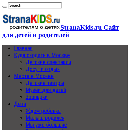
StranaKids.ru Сайт
для детей и родителей
Главная
Куда сходить в Москве
Детские спектакли
Досуг и отдых
Места в Москве
Детские театры
Музеи для детей
Зоопарки
Дети
Ждем ребенка
Малыш родился
Мы уже большие