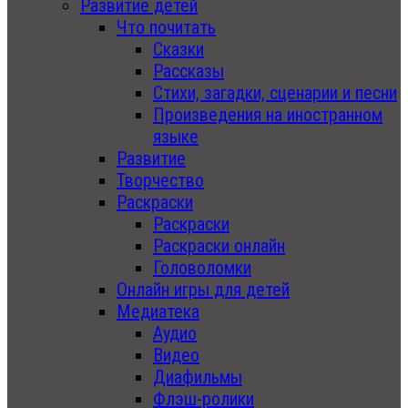
Развитие детей
Что почитать
Сказки
Рассказы
Стихи, загадки, сценарии и песни
Произведения на иностранном
языке
Развитие
Творчество
Раскраски
Раскраски
Раскраски онлайн
Головоломки
Онлайн игры для детей
Медиатека
Аудио
Видео
Диафильмы
Флэш-ролики