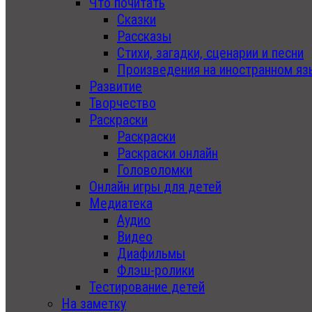
Что почитать
Сказки
Рассказы
Стихи, загадки, сценарии и песни
Произведения на иностранном яз
Развитие
Творчество
Раскраски
Раскраски
Раскраски онлайн
Головоломки
Онлайн игры для детей
Медиатека
Аудио
Видео
Диафильмы
Флэш-ролики
Тестирование детей
На заметку