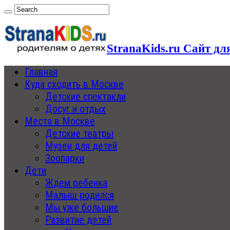
StranaKids.ru Сайт дл
Главная
Куда сходить в Москве
Детские спектакли
Досуг и отдых
Места в Москве
Детские театры
Музеи для детей
Зоопарки
Дети
Ждем ребенка
Малыш родился
Мы уже большие
Развитие детей