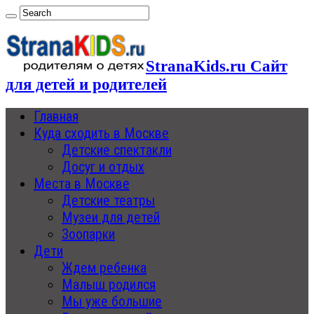
StranaKids.ru Сайт
для детей и родителей
Главная
Куда сходить в Москве
Детские спектакли
Досуг и отдых
Места в Москве
Детские театры
Музеи для детей
Зоопарки
Дети
Ждем ребенка
Малыш родился
Мы уже большие