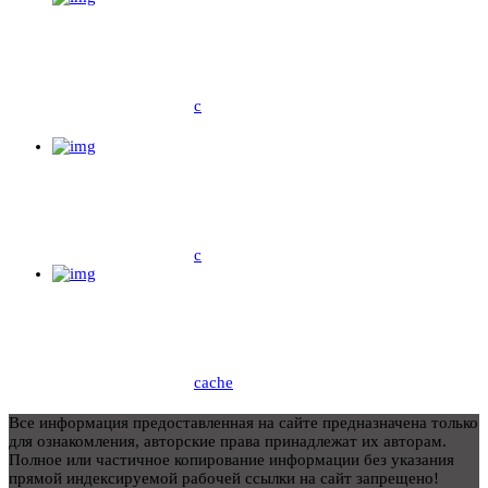
c
c
cache
Все информация предоставленная на сайте предназначена только
для ознакомления, авторские права принадлежат их авторам.
Полное или частичное копирование информации без указания
прямой индексируемой рабочей ссылки на сайт запрещено!