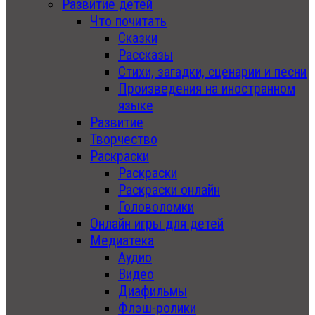
Развитие детей
Что почитать
Сказки
Рассказы
Стихи, загадки, сценарии и песни
Произведения на иностранном
языке
Развитие
Творчество
Раскраски
Раскраски
Раскраски онлайн
Головоломки
Онлайн игры для детей
Медиатека
Аудио
Видео
Диафильмы
Флэш-ролики