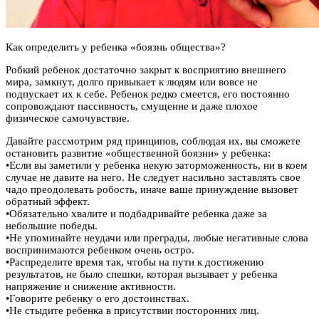
Как определить у ребенка «боязнь общества»?
Робкий ребенок достаточно закрыт к восприятию внешнего
мира, замкнут, долго привыкает к людям или вовсе не
подпускает их к себе. Ребенок редко смеется, его постоянно
сопровождают пассивность, смущение и даже плохое
физическое самочувствие.
Давайте рассмотрим ряд принципов, соблюдая их, вы сможете
остановить развитие «общественной боязни» у ребенка:
•Если вы заметили у ребенка некую заторможенность, ни в коем
случае не давите на него. Не следует насильно заставлять свое
чадо преодолевать робость, иначе ваше принуждение вызовет
обратный эффект.
•Обязательно хвалите и подбадривайте ребенка даже за
небольшие победы.
•Не упоминайте неудачи или преграды, любые негативные слова
воспринимаются ребенком очень остро.
•Распределите время так, чтобы на пути к достижению
результатов, не было спешки, которая вызывает у ребенка
напряжение и снижение активности.
•Говорите ребенку о его достоинствах.
•Не стыдите ребенка в присутствии посторонних лиц.