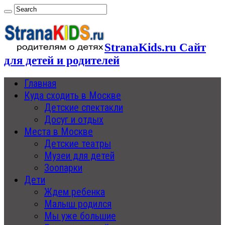
StranaKids.ru Сайт
для детей и родителей
Главная
Куда сходить в Москве
Детские спектакли
Досуг и отдых
Места в Москве
Детские театры
Музеи для детей
Зоопарки
Дети
Ждем ребенка
Малыш родился
Мы уже большие