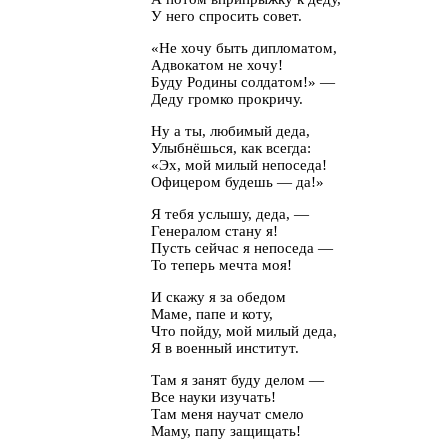
У него спросить совет.
«Не хочу быть дипломатом,
Адвокатом не хочу!
Буду Родины солдатом!» —
Деду громко прокричу.
Ну а ты, любимый деда,
Улыбнёшься, как всегда:
«Эх, мой милый непоседа!
Офицером будешь — да!»
Я тебя услышу, деда, —
Генералом стану я!
Пусть сейчас я непоседа —
То теперь мечта моя!
И скажу я за обедом
Маме, папе и коту,
Что пойду, мой милый деда,
Я в военный институт.
Там я занят буду делом —
Все науки изучать!
Там меня научат смело
Маму, папу защищать!