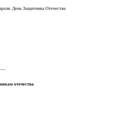
враля. День Защитника Отечества
——
никам отечества