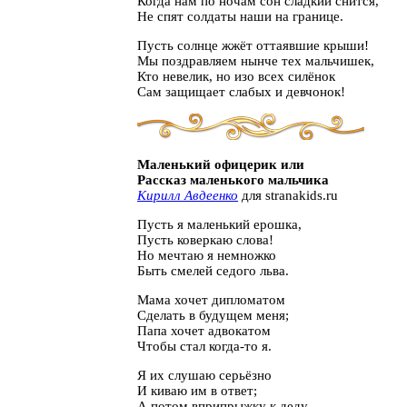
Когда нам по ночам сон сладкий снится,
Не спят солдаты наши на границе.
Пусть солнце жжёт оттаявшие крыши!
Мы поздравляем нынче тех мальчишек,
Кто невелик, но изо всех силёнок
Сам защищает слабых и девчонок!
Маленький офицерик или
Рассказ маленького мальчика
Кирилл Авдеенко
для stranakids.ru
Пусть я маленький ерошка,
Пусть коверкаю слова!
Но мечтаю я немножко
Быть смелей седого льва.
Мама хочет дипломатом
Сделать в будущем меня;
Папа хочет адвокатом
Чтобы стал когда-то я.
Я их слушаю серьёзно
И киваю им в ответ;
А потом вприпрыжку к деду,