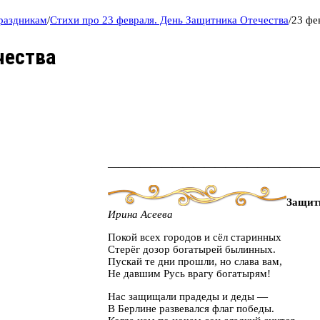
праздникам
/
Стихи про 23 февраля. День Защитника Отечества
/
23 фе
чества
———————————————————
Защит
Ирина Асеева
Покой всех городов и сёл старинных
Стерёг дозор богатырей былинных.
Пускай те дни прошли, но слава вам,
Не давшим Русь врагу богатырям!
Нас защищали прадеды и деды —
В Берлине развевался флаг победы.