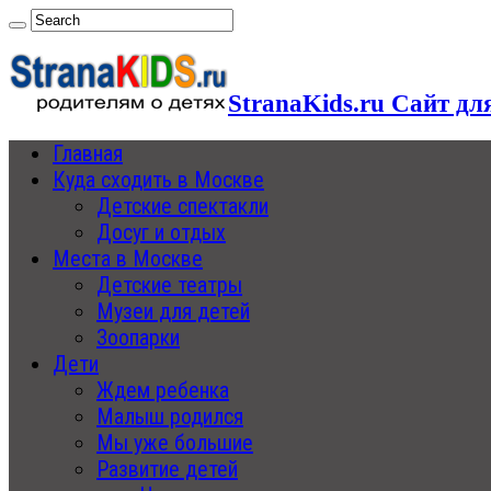
StranaKids.ru Сайт дл
Главная
Куда сходить в Москве
Детские спектакли
Досуг и отдых
Места в Москве
Детские театры
Музеи для детей
Зоопарки
Дети
Ждем ребенка
Малыш родился
Мы уже большие
Развитие детей