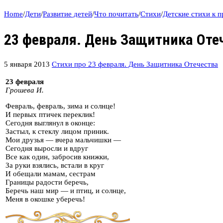
Home
/
Дети
/
Развитие детей
/
Что почитать
/
Стихи
/
Детские стихи к 
23 февраля. День Защитника Оте
5 января 2013
Стихи про 23 февраля. День Защитника Отечества
23 февраля
Грошева И.
Февраль, февраль, зима и солнце!
И первых птичек переклик!
Сегодня выглянул в оконце:
Застыл, к стеклу лицом приник.
Мои друзья — вчера мальчишки —
Сегодня выросли и вдруг
Все как один, забросив книжки,
За руки взялись, встали в круг
И обещали мамам, сестрам
Границы радости беречь,
Беречь наш мир — и птиц, и солнце,
Меня в окошке уберечь!