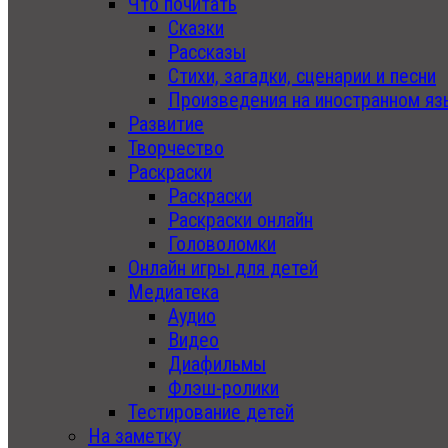
Что почитать
Сказки
Рассказы
Стихи, загадки, сценарии и песни
Произведения на иностранном яз
Развитие
Творчество
Раскраски
Раскраски
Раскраски онлайн
Головоломки
Онлайн игры для детей
Медиатека
Аудио
Видео
Диафильмы
Флэш-ролики
Тестирование детей
На заметку