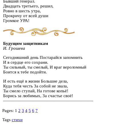
Бывший генерал.
Двадцать третьего, решил,
Ровно в шесть утра,
Прокричу от всей души
Громкое УРА!
Будущим защитникам
И. Грошева
Сегодняшний день Постарайся запомнить
И в сердце его сохрани.
Ты сильный, ты смелый, И враг вероломный
Боится к тебе подойти.
И есть ещё в жизни Большие дела,
Куда тебя честь За собой не звала,
Ты смело ступай, На готове копьё!
Борись за любимых, За счастье своё!
—————————————————————
Pages:
1
2
3
4
5
6
7
Tags
стихи